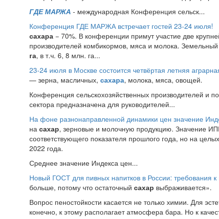
ГДЕ МАРЖА
- международная Конференция сельск...
Конференция ГДЕ МАРЖА встречает гостей 23-24 июля!
сахара
− 70%. В конференции примут участие две крупн
производителей комбикормов, мяса и молока. Земельный
га
, в т.ч. 6, 8 млн. га...
23-24 июля в Москве состоится четвёртая летняя аграр
— зерна, масличных,
сахара
, молока, мяса, овощей.
Конференция сельскохозяйственных производителей и пос
сектора предназначена для руководителей...
На фоне разнонаправленной динамики цен значение Инд
на
сахар
, зерновые и молочную продукцию. Значение ИПЦ
соответствующего показателя прошлого года, но на целых 
2022 года.
Среднее значение Индекса цен...
Новый ГОСТ для пивных напитков в России: требования к 
больше, потому что остаточный
сахар
выбраживается».
Вопрос пеностойкости касается не только химии. Для эсте
конечно, к этому располагает атмосфера бара. Но к каче