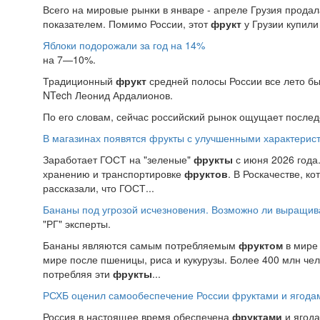
Всего на мировые рынки в январе - апреле Грузия продала
показателем. Помимо России, этот
фрукт
у Грузии купили 
Яблоки подорожали за год на 14%
на 7—10%.
Традиционный
фрукт
средней полосы России все лето был
NTech Леонид Ардалионов.
По его словам, сейчас российский рынок ощущает послед
В магазинах появятся фрукты с улучшенными характерис
Заработает ГОСТ на "зеленые"
фрукты
с июня 2026 года.
хранению и транспортировке
фруктов
. В Роскачестве, к
рассказали, что ГОСТ...
Бананы под угрозой исчезновения. Возможно ли выращиват
"РГ" эксперты.
Бананы являются самым потребляемым
фруктом
в мире 
мире после пшеницы, риса и кукурузы. Более 400 млн че
потребляя эти
фрукты
...
РСХБ оценил самообеспечение России фруктами и ягода
Россия в настоящее время обеспечена
фруктами
и ягода